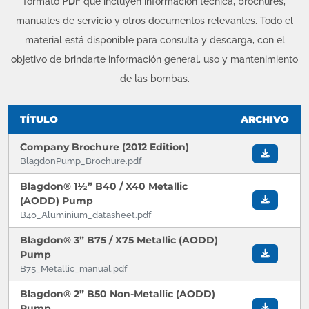
formato
PDF
que incluyen información técnica, brochures,
manuales de servicio y otros documentos relevantes. Todo el
material está disponible para consulta y descarga, con el
objetivo de brindarte información general, uso y mantenimiento
de las bombas.
TÍTULO
ARCHIVO
Company Brochure (2012 Edition)
BlagdonPump_Brochure.pdf
Blagdon® 1½” B40 / X40 Metallic
(AODD) Pump
B40_Aluminium_datasheet.pdf
Blagdon® 3” B75 / X75 Metallic (AODD)
Pump
B75_Metallic_manual.pdf
Blagdon® 2” B50 Non-Metallic (AODD)
Pump